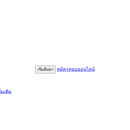
สมัครสอบออนไลน์
เริ่มค้นหา
่มเติม